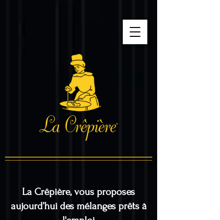
google-site-
verification=tnUmoZTu0kUbApFNQWVvbuNuOr2s6S9F_0pJq4n5cvo
La Crêpière, vous proposes
aujourd’hui des mélanges prêts à