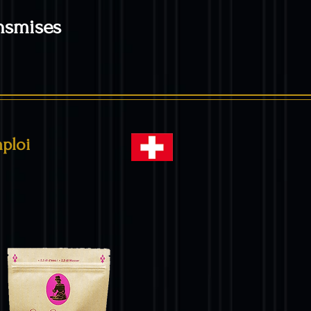
ansmises
mploi