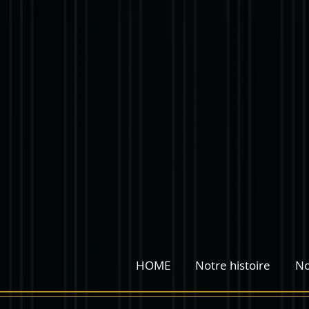
google-site-verification=tnUmoZTu0kUbApFNQWVvbuNuOr2s6S9F_0pJq4n5cvo
HOME
Notre histoire
No