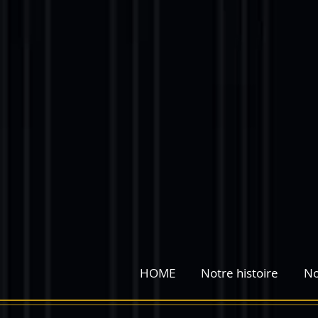
google-site-verification=tnUmoZTu0kUbApFNQWVvbuNuOr2s6S9F_0pJq4n5cvo
HOME
Notre histoire
No