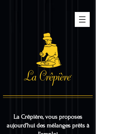
google-site-
verification=tnUmoZTu0kUbApFNQWVvbuNuOr2s6S9F_0pJq4n5cvo
La Crêpière, vous proposes
aujourd’hui des
mélanges prêts à